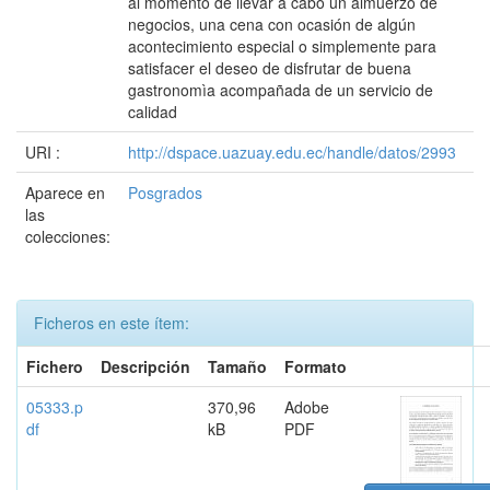
al momento de llevar a cabo un almuerzo de
negocios, una cena con ocasión de algún
acontecimiento especial o simplemente para
satisfacer el deseo de disfrutar de buena
gastronomìa acompañada de un servicio de
calidad
URI :
http://dspace.uazuay.edu.ec/handle/datos/2993
Aparece en
Posgrados
las
colecciones:
Ficheros en este ítem:
Fichero
Descripción
Tamaño
Formato
05333.p
370,96
Adobe
df
kB
PDF