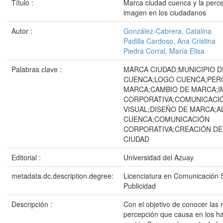
Título :
Marca ciudad cuenca y la perc
imagen en los ciudadanos
Autor :
González-Cabrera, Catalina
Padilla Cardoso, Ana Cristina
Piedra Corral, María Elisa
Palabras clave :
MARCA CIUDAD;MUNICIPIO D
CUENCA;LOGO CUENCA;PER
MARCA;CAMBIO DE MARCA;
CORPORATIVA;COMUNICACI
VISUAL;DISEÑO DE MARCA;A
CUENCA;COMUNICACIÓN
CORPORATIVA;CREACIÓN D
CIUDAD
Editorial :
Universidad del Azuay
metadata.dc.description.degree:
Licenciatura en Comunicación S
Publicidad
Descripción :
Con el objetivo de conocer las 
percepción que causa en los ha