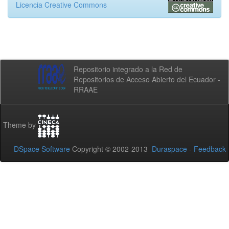
Licencia Creative Commons
Repositorio integrado a la Red de
Repositorios de Acceso Abierto del Ecuador -
RRAAE
Theme by
DSpace Software
Copyright © 2002-2013
Duraspace
-
Feedback