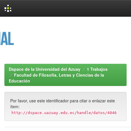
Skip
navigation
Dspace de la Universidad del Azuay
1 Trabajos
Facultad de Filosofía, Letras y Ciencias de la
Educación
Por favor, use este identificador para citar o enlazar este
ítem:
http://dspace.uazuay.edu.ec/handle/datos/4046