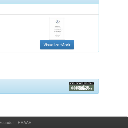
Visualizar/Abrir
l Ecuador - RRAAE