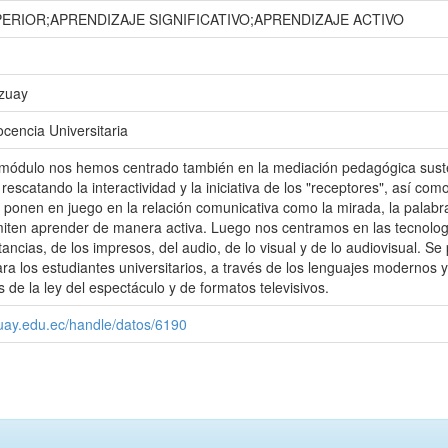
ERIOR;APRENDIZAJE SIGNIFICATIVO;APRENDIZAJE ACTIVO
Azuay
ocencia Universitaria
módulo nos hemos centrado también en la mediación pedagógica susten
escatando la interactividad y la iniciativa de los "receptores", así com
ponen en juego en la relación comunicativa como la mirada, la palabra, 
iten aprender de manera activa. Luego nos centramos en las tecnolog
stancias, de los impresos, del audio, de lo visual y de lo audiovisual. S
a los estudiantes universitarios, a través de los lenguajes modernos
 de la ley del espectáculo y de formatos televisivos.
zuay.edu.ec/handle/datos/6190