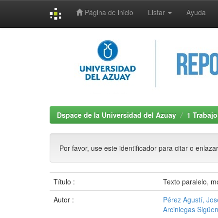
Página de inicio
Listar
Ayuda
Skip
navigation
Dspace de la Universidad del Azuay
1 Trabajo
Por favor, use este identificador para citar o enlaza
Título :
Texto paralelo, m
Autor :
Pérez Agustí, Jos
Arciniegas Sigüen