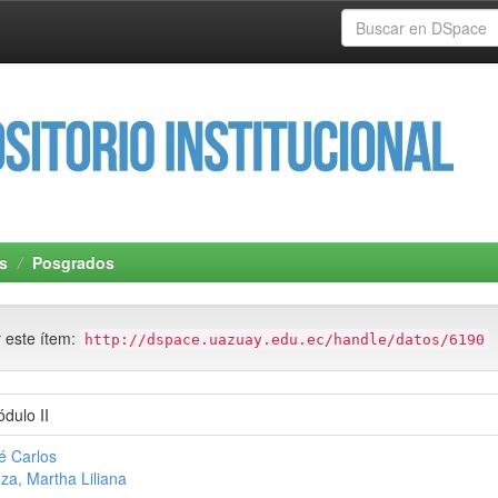
s
Posgrados
r este ítem:
http://dspace.uazuay.edu.ec/handle/datos/6190
ódulo II
é Carlos
za, Martha Liliana