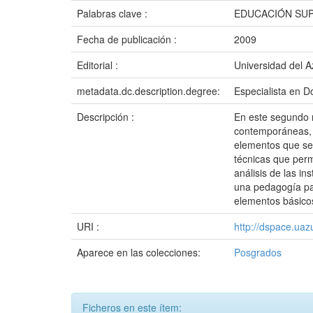
Palabras clave :
EDUCACIÓN SUP
Fecha de publicación :
2009
Editorial :
Universidad del 
metadata.dc.description.degree:
Especialista en D
Descripción :
En este segundo 
contemporáneas, r
elementos que se 
técnicas que perm
análisis de las in
una pedagogía par
elementos básicos
URI :
http://dspace.ua
Aparece en las colecciones:
Posgrados
Ficheros en este ítem: