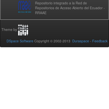
Repositorio integrado a la Red de
Repositorios de Acceso Abierto del Ecuador -
RRAAE
Theme by
DSpace Software
Copyright © 2002-2013
Duraspace
-
Feedback