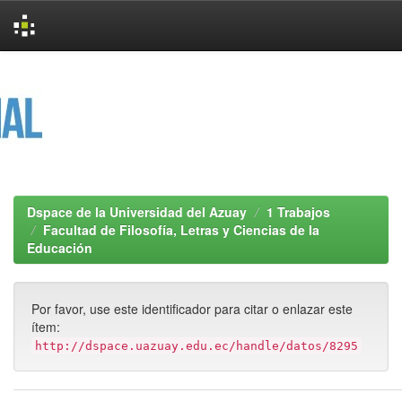
Skip
navigation
Dspace de la Universidad del Azuay
1 Trabajos
Facultad de Filosofía, Letras y Ciencias de la
Educación
Por favor, use este identificador para citar o enlazar este
ítem:
http://dspace.uazuay.edu.ec/handle/datos/8295