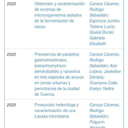
2022
Obtención y caracterización
Caroca Cáceres,
de enzimas de
Rodrigo
microorganismos aislados
Sebastián
;
de la fermentación de
Espinoza Jumbo,
cacao
Tatiana Lucía
;
Quelal Durán,
Gabriela
Elizabeth
2022
Prevalencia de parásitos
Caroca Cáceres,
gastrointestinales,
Rodrigo
batrachochytrium
Sebastián
;
Arpi
dendrobatidis y ranavirus
Lojano, Jackeline
en tres especies de anuros
Daniela
;
en zonas urbanas y
Ocampos Calle,
periurbanas de la ciudad
Evelyn Yadira
de Cuenca
2025
Producción heteróloga y
Caroca Cáceres,
caracterización de una
Rodrigo
Lacasa microbiana
Sebastián
;
Pulgarín
Alvarado,