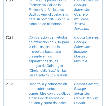
2021
Clonación y producción en
Caroca Cáceres,
Escherichia Coli de la
Rodrigo
Enzima Alfa-Amilasa de
Sebastián
;
Bacillus Amyloliquefaciens
Guerrero
para su potencial uso en la
Izquierdo,
industria de alimentos
Jéssica
Alexandra
2023
Comparación de métodos
Caroca Cáceres,
de extracción de ADN para
Rodrigo
la identificación de la
Sebastián
;
microbiota bacteriana
Burbano
presente en los
Moscoso,
caparazones de las
Manuela
tortugas de Galápagos
(Chelonoidis Spp.) En las
islas Santa Cruz e Isabela
2025
Desarrollo y comparación
Caroca Cáceres,
de recubrimientos
Rodrigo
comestibles con probióticos
Sebastián
;
a partir de desechos de
Gálvez Bao, Gigi
banano y suero de leche
Lizbeth