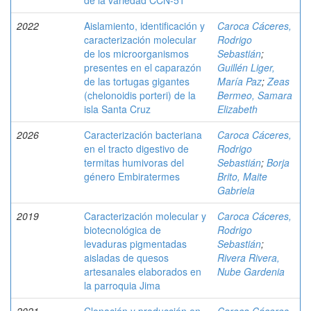
de la variedad CCN-51
2022
Aislamiento, identificación y
Caroca Cáceres,
caracterización molecular
Rodrigo
de los microorganismos
Sebastián
;
presentes en el caparazón
Guillén Liger,
de las tortugas gigantes
María Paz
;
Zeas
(chelonoidis porteri) de la
Bermeo, Samara
isla Santa Cruz
Elizabeth
2026
Caracterización bacteriana
Caroca Cáceres,
en el tracto digestivo de
Rodrigo
termitas humivoras del
Sebastián
;
Borja
género Embiratermes
Brito, Maite
Gabriela
2019
Caracterización molecular y
Caroca Cáceres,
biotecnológica de
Rodrigo
levaduras pigmentadas
Sebastián
;
aisladas de quesos
Rivera Rivera,
artesanales elaborados en
Nube Gardenia
la parroquia Jima