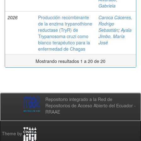
Gabriela
2026
Producción recombinante
Caroca Cáceres,
de la enzima trypanothione
Rodrigo
reductase (TryR) de
Sebastián
;
Ayala
Trypanosoma cruzi como
Jimbo, María
blanco terapéutico para la
José
enfermedad de Chagas
Mostrando resultados 1 a 20 de 20
Repositorio integrado a la Red de
Repositorios de Acceso Abierto del Ecuador -
RRAAE
Theme by