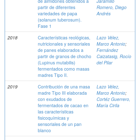
de almidones obtenidos a
Jaramillo
partir de diferentes
Romero, Diego
variedades de papa
Andrés
(solanum tuberosum).
Fase 1
2018
Características reológicas,
Lazo Vélez,
nutricionales y sensoriales
Marco Antonio
;
de panes elaborados a
Fernández
partir de granos de chocho
Caizatasig, Rocío
(Lupinus mutabilis)
del Pilar
fermentados como masas
madres Tipo II.
2019
Contribución de una masa
Lazo Vélez,
madre Tipo III elaborada
Marco Antonio
;
con exudados de
Cortéz Guerrero,
fermentados de cacao en
María Cirila
las características
fisicoquímicas y
sensoriales de un pan
blanco