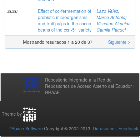
2020
Effect of co-fermentation of
Lazo Vélez,
probiotic microorganisms
Marco Antonio
;
and fruit pulps in the cocoa
Vizcaíno Almeida,
beans of the ccn-51 variety
Camila Raquel
Mostrando resultados 1 a 20 de 37
Siguiente >
Repositorio integrado a la Red de
Repositorios de Acceso Abierto del Ecuador -
RRAAE
Theme by
DSpace Software
Copyright © 2002-2013
Duraspace
-
Feedback