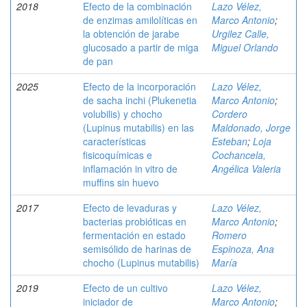
2018
Efecto de la combinación
Lazo Vélez,
de enzimas amilolíticas en
Marco Antonio
;
la obtención de jarabe
Urgilez Calle,
glucosado a partir de miga
Miguel Orlando
de pan
2025
Efecto de la incorporación
Lazo Vélez,
de sacha inchi (Plukenetia
Marco Antonio
;
volubilis) y chocho
Cordero
(Lupinus mutabilis) en las
Maldonado, Jorge
características
Esteban
;
Loja
fisicoquímicas e
Cochancela,
inflamación in vitro de
Angélica Valeria
muffins sin huevo
2017
Efecto de levaduras y
Lazo Vélez,
bacterias probióticas en
Marco Antonio
;
fermentación en estado
Romero
semisólido de harinas de
Espinoza, Ana
chocho (Lupinus mutabilis)
María
2019
Efecto de un cultivo
Lazo Vélez,
iniciador de
Marco Antonio
;