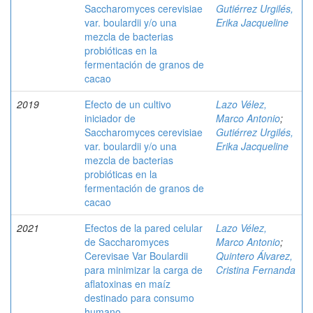
Saccharomyces cerevisiae
Gutiérrez Urgilés,
var. boulardii y/o una
Erika Jacqueline
mezcla de bacterias
probióticas en la
fermentación de granos de
cacao
2019
Efecto de un cultivo
Lazo Vélez,
iniciador de
Marco Antonio
;
Saccharomyces cerevisiae
Gutiérrez Urgilés,
var. boulardii y/o una
Erika Jacqueline
mezcla de bacterias
probióticas en la
fermentación de granos de
cacao
2021
Efectos de la pared celular
Lazo Vélez,
de Saccharomyces
Marco Antonio
;
Cerevisae Var Boulardii
Quintero Álvarez,
para minimizar la carga de
Cristina Fernanda
aflatoxinas en maíz
destinado para consumo
humano