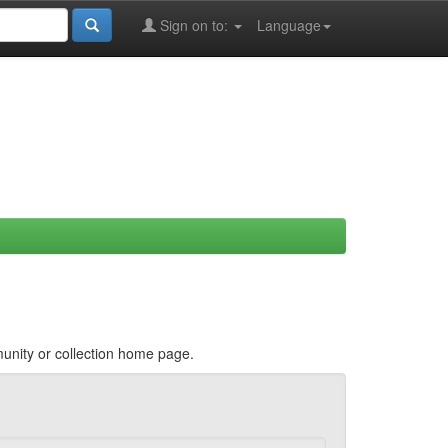
Sign on to:
Language
munity or collection home page.