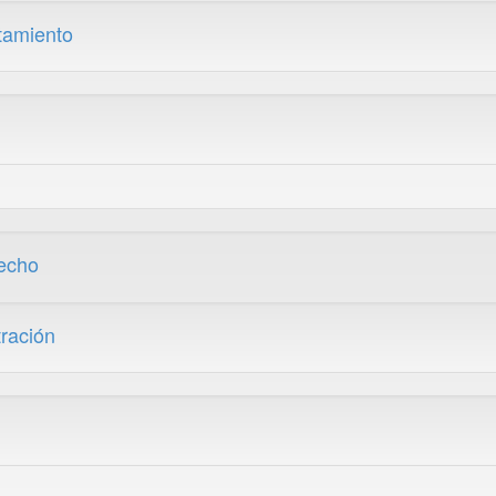
tamiento
recho
ración