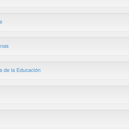
e
anas
as de la Educación