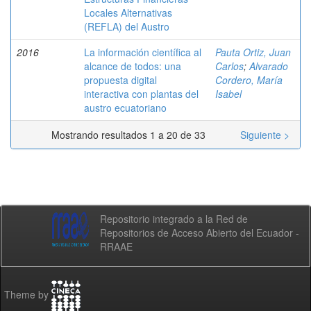
Locales Alternativas
(REFLA) del Austro
2016
La información científica al
Pauta Ortiz, Juan
alcance de todos: una
Carlos
;
Alvarado
propuesta digital
Cordero, María
interactiva con plantas del
Isabel
austro ecuatoriano
Mostrando resultados 1 a 20 de 33
Siguiente >
Repositorio integrado a la Red de
Repositorios de Acceso Abierto del Ecuador -
RRAAE
Theme by