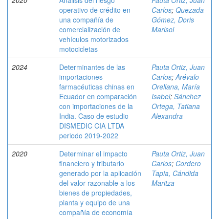
2020
Análisis del riesgo
Pauta Ortiz, Juan
operativo de crédito en
Carlos
;
Quezada
una compañía de
Gómez, Doris
comercialización de
Marisol
vehículos motorizados
motocicletas
2024
Determinantes de las
Pauta Ortiz, Juan
importaciones
Carlos
;
Arévalo
farmacéuticas chinas en
Orellana, María
Ecuador en comparación
Isabel
;
Sánchez
con importaciones de la
Ortega, Tatiana
India. Caso de estudio
Alexandra
DISMEDIC CIA LTDA
periodo 2019-2022
2020
Determinar el impacto
Pauta Ortiz, Juan
financiero y tributario
Carlos
;
Cordero
generado por la aplicación
Tapia, Cándida
del valor razonable a los
Maritza
bienes de propiedades,
planta y equipo de una
compañía de economía